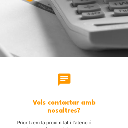
chat
Vols contactar amb
nosaltres?
Prioritzem la proximitat i l'atenció